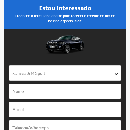
Estou Interessado
Preencha o formulário abaixo para receber o contato de um de
nossos especialistas:
xDrive30i M Sport