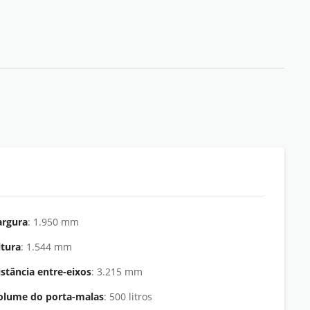
argura
: 1.950 mm
ltura
: 1.544 mm
istância entre-eixos
: 3.215 mm
olume do porta-malas
: 500 litros