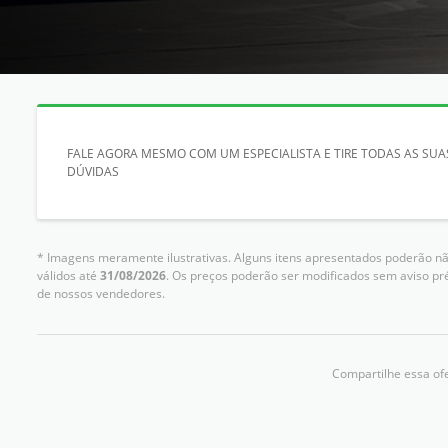
FALE AGORA MESMO COM UM ESPECIALISTA E TIRE TODAS AS SUA
DÚVIDAS
* Imagens meramente ilustrativas. Alguns itens apresentados poderão não
válidos até
31/08/2026
. Os preços poderão ser modificados sem aviso pr
de nossos vendedores.
Compartilhe essa ofe