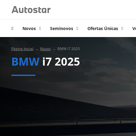
Novos
Seminovos
Ofertas Únicas
V
Página Inicial
Novos
BMW i7 2025
BMW
i7 2025