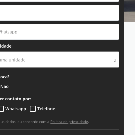
idade:
 uma unidade
roca?
Não
er contato por:
Whatsapp
Telefone
eus dados, eu concordo com a
Política de privacidade
.