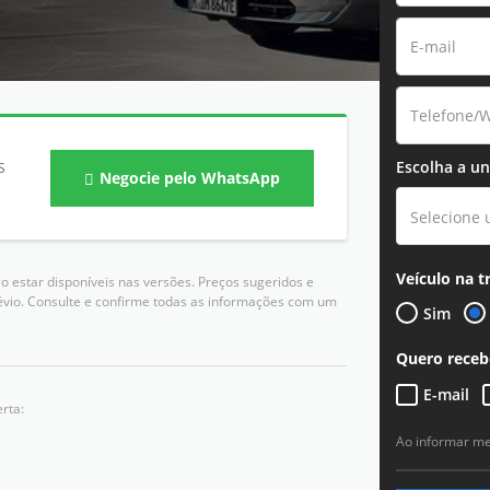
Escolha a un
S
Negocie pelo WhatsApp
Selecione
Veículo na t
 estar disponíveis nas versões. Preços sugeridos e
évio. Consulte e confirme todas as informações com um
Sim
Quero receb
E-mail
rta:
Ao informar m