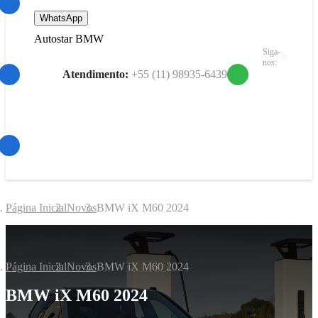
WhatsApp
Autostar BMW
Siga-
nos:
Página Inicial
Novos
BMW iX M60 2024
Página Inicial
Novos
BMW iX M60 2024
BMW
iX M60 2024