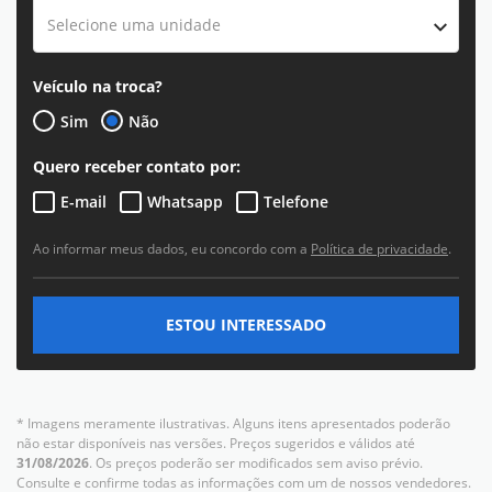
Selecione uma unidade
Veículo na troca?
Sim
Não
Quero receber contato por:
E-mail
Whatsapp
Telefone
Ao informar meus dados, eu concordo com a
Política de privacidade
.
ESTOU INTERESSADO
* Imagens meramente ilustrativas. Alguns itens apresentados poderão
não estar disponíveis nas versões. Preços sugeridos e válidos até
31/08/2026
. Os preços poderão ser modificados sem aviso prévio.
Consulte e confirme todas as informações com um de nossos vendedores.