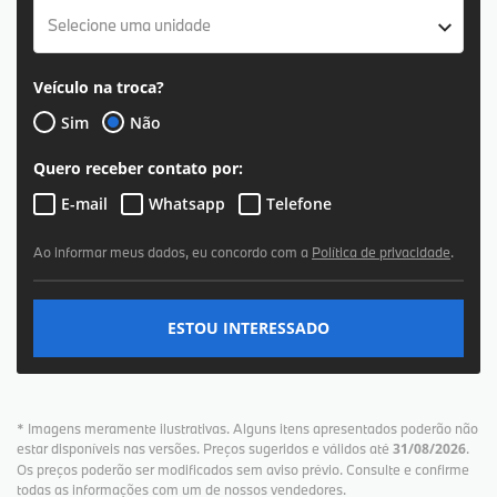
Selecione uma unidade
Veículo na troca?
Sim
Não
Quero receber contato por:
E-mail
Whatsapp
Telefone
Ao informar meus dados, eu concordo com a
Política de privacidade
.
ESTOU INTERESSADO
* Imagens meramente ilustrativas. Alguns itens apresentados poderão não
estar disponíveis nas versões. Preços sugeridos e válidos até
31/08/2026
.
Os preços poderão ser modificados sem aviso prévio. Consulte e confirme
todas as informações com um de nossos vendedores.