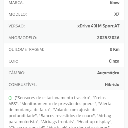
MARCA:
Bmw
MODELO:
X7
VERSÃO:
xDrive 40i M Sport AT
ANO/MODELO:
2025/2026
QUILOMETRAGEM:
0 Km
COR:
Cinza
CÂMBIO:
Automática
COMBUSTÍVEL:
Híbrido
["Sensores de estacionamento traseiro", "Freios
ABS", "Monitoramento de pressão dos pneus", "Alerta
de mudança de faixa", "Volante com ajuste de
profundidade", "Bancos revestidos de couro", "Airbag
para motorista", "Airbags frontais", "Head-up display",
"Chave presencial", "Ajuste elétrico dos retrovisores",