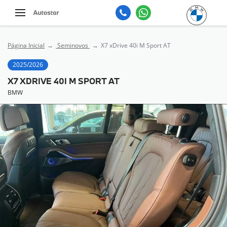
Página Inicial
Seminovos
X7 xDrive 40i M Sport AT
2025/2026
X7 XDRIVE 40I M SPORT AT
BMW