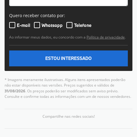
Quero receber contato por:
E-mail
Whatsapp
Telefone
Ao informar meus dados, eu concordo com a
Política de privacidade
.
ESTOU INTERESSADO
* Imagens meramente ilustrativas. Alguns itens apresentados poderão
não estar disponíveis nas versões. Preços sugeridos e válidos de
31/08/2026
. Os preços poderão ser modificados sem aviso prévio.
Consulte e confirme todas as informações com um de nossos vendedores.
Compartilhe nas redes sociais!