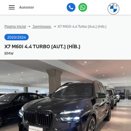
Página Inicial
Seminovos
X7 M60i 4.4 Turbo (Aut.) (Híb.)
2023/2024
X7 M60I 4.4 TURBO (AUT.) (HÍB.)
BMW