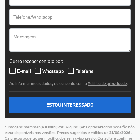
Quero receber contato por:
E-mail
Whatsapp
Telefone
Ao informar meus dados, eu concordo com a
Política de privacidade
.
ESTOU INTERESSADO
* Imagens meramente ilustrativas. Alguns itens apresentados poderão não
estar disponíveis nas versões. Preços sugeridos e válidos de
31/08/2026
.
Os preços poderão ser modificados sem aviso prévio. Consulte e confirme