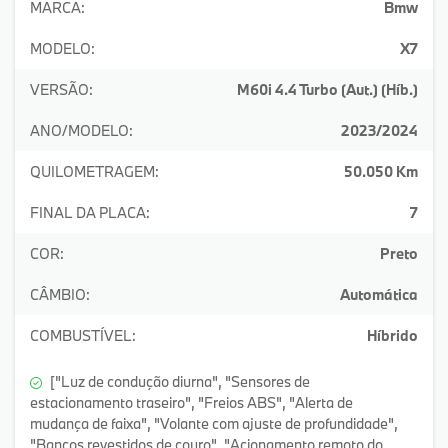
MARCA:
Bmw
MODELO:
X7
VERSÃO:
M60i 4.4 Turbo (Aut.) (Híb.)
ANO/MODELO:
2023/2024
QUILOMETRAGEM:
50.050 Km
FINAL DA PLACA:
7
COR:
Preto
CÂMBIO:
Automática
COMBUSTÍVEL:
Híbrido
["Luz de condução diurna", "Sensores de
estacionamento traseiro", "Freios ABS", "Alerta de
mudança de faixa", "Volante com ajuste de profundidade",
"Bancos revestidos de couro", "Acionamento remoto do