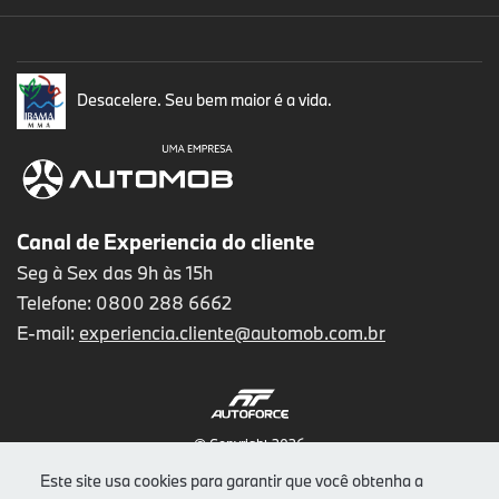
Desacelere. Seu bem maior é a vida.
Canal de Experiencia do cliente
Seg à Sex das 9h às 15h
Telefone: 0800 288 6662
E-mail:
experiencia.cliente@automob.com.br
© Copyright 2026
AutoForce - Todos os direitos reservados.
Este site usa cookies para garantir que você obtenha a
Como a Autostar trata os Dados Pessoais (LGPD)
.