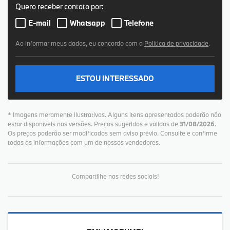
Quero receber contato por:
E-mail
Whatsapp
Telefone
Ao informar meus dados, eu concordo com a
Política de privacidade
.
ESTOU INTERESSADO
* Imagens meramente ilustrativas. Alguns itens apresentados poderão não
estar disponíveis nas versões. Preços sugeridos e válidos de
31/08/2026
.
Os preços poderão ser modificados sem aviso prévio. Consulte e confirme
todas as informações com um de nossos vendedores.
Compartilhe nas redes sociais!