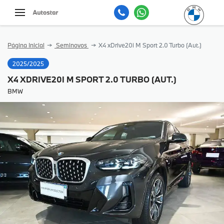
Página Inicial
Seminovos
X4 xDrive20i M Sport 2.0 Turbo (Aut.)
2025/2025
X4 XDRIVE20I M SPORT 2.0 TURBO (AUT.)
BMW