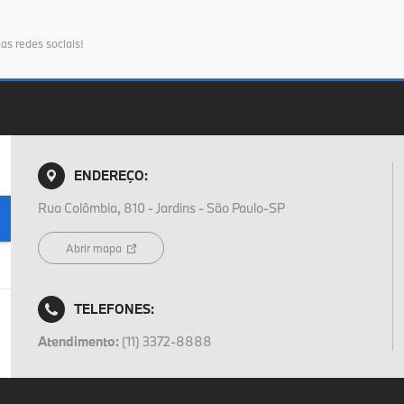
as redes sociais!
ENDEREÇO:
Rua Colômbia, 810 - Jardins - São Paulo-SP
Abrir mapa
TELEFONES:
Atendimento:
(11) 3372-8888