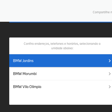
Compartilhe n
Confira endereços, telefones e horários, selecionando a
unidade abaixo:
BMW Jardins
BMW Morumbi
BMW Vila Olímpia