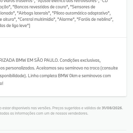
vidros traseiros", "Ajuste elétrico dos retrovisores", "CD
ração", "Bancos revestidos de couro", "Sensores de
ionado", "Airbags laterais", "Piloto automático adaptativo",
e altura", "Central multimídia", "Alarme", "Faróis de neblina",
as de liga leve"]
ADA BMW EM SÃO PAULO. Condições exclusivas,
nos personalizados. Aceitamos seu seminovo na troca (consulte
 disponibilidade). Linha completa BMW 0km e seminovos com
o!
 estar disponíveis nas versões. Preços sugeridos e válidos de
31/08/2026
.
e todas as informações com um de nossos vendedores.