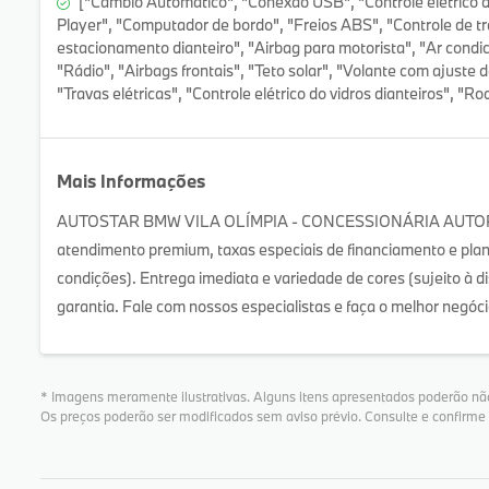
["Câmbio Automático", "Conexão USB", "Controle elétrico do 
Player", "Computador de bordo", "Freios ABS", "Controle de t
estacionamento dianteiro", "Airbag para motorista", "Ar condic
"Rádio", "Airbags frontais", "Teto solar", "Volante com ajuste d
"Travas elétricas", "Controle elétrico do vidros dianteiros", "Rod
Mais Informações
AUTOSTAR BMW VILA OLÍMPIA - CONCESSIONÁRIA AUTORIZ
atendimento premium, taxas especiais de financiamento e pla
condições). Entrega imediata e variedade de cores (sujeito à
garantia. Fale com nossos especialistas e faça o melhor negóci
* Imagens meramente ilustrativas. Alguns itens apresentados poderão não
Os preços poderão ser modificados sem aviso prévio. Consulte e confirm