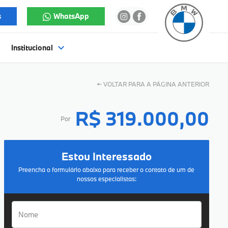
s
WhatsApp
Institucional
←
VOLTAR PARA A PÁGINA ANTERIOR
R$ 319.000,00
Por
Estou Interessado
Preencha o formulário abaixo para receber o contato de um de
nossos especialistas: