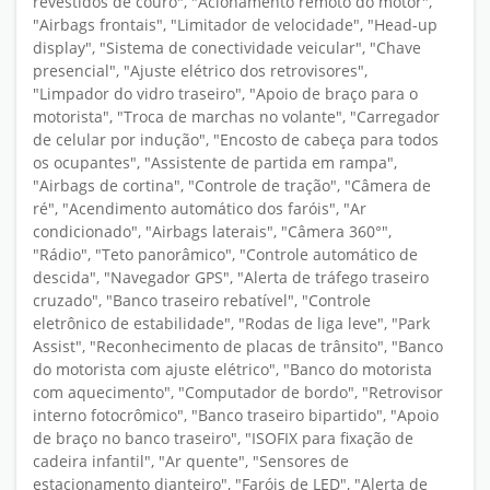
revestidos de couro", "Acionamento remoto do motor",
"Airbags frontais", "Limitador de velocidade", "Head-up
display", "Sistema de conectividade veicular", "Chave
presencial", "Ajuste elétrico dos retrovisores",
"Limpador do vidro traseiro", "Apoio de braço para o
motorista", "Troca de marchas no volante", "Carregador
de celular por indução", "Encosto de cabeça para todos
os ocupantes", "Assistente de partida em rampa",
"Airbags de cortina", "Controle de tração", "Câmera de
ré", "Acendimento automático dos faróis", "Ar
condicionado", "Airbags laterais", "Câmera 360°",
"Rádio", "Teto panorâmico", "Controle automático de
descida", "Navegador GPS", "Alerta de tráfego traseiro
cruzado", "Banco traseiro rebatível", "Controle
eletrônico de estabilidade", "Rodas de liga leve", "Park
Assist", "Reconhecimento de placas de trânsito", "Banco
do motorista com ajuste elétrico", "Banco do motorista
com aquecimento", "Computador de bordo", "Retrovisor
interno fotocrômico", "Banco traseiro bipartido", "Apoio
de braço no banco traseiro", "ISOFIX para fixação de
cadeira infantil", "Ar quente", "Sensores de
estacionamento dianteiro", "Faróis de LED", "Alerta de