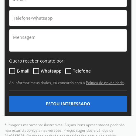
Quero receber contato por:
E-mail
Whatsapp
Telefone
Ao informar meus dados, eu concordo com a
Política de privacidade
.
ESTOU INTERESSADO
* Imagens meramente ilustrativas. Alguns itens apresentados poderão
não estar disponíveis nas versões. Preços sugeridos e válidos de
31/08/2026
. Os preços poderão ser modificados sem aviso prévio.