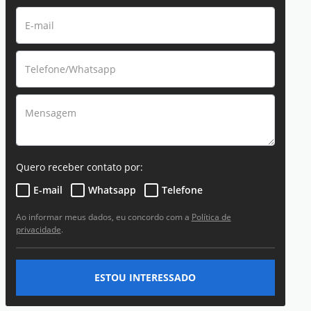
Quero receber contato por:
E-mail
Whatsapp
Telefone
Ao informar meus dados, eu concordo com a
Política de
privacidade
.
ESTOU INTERESSADO