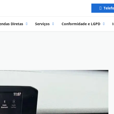
Telef
endas Diretas
Serviços
Conformidade e LGPD
I