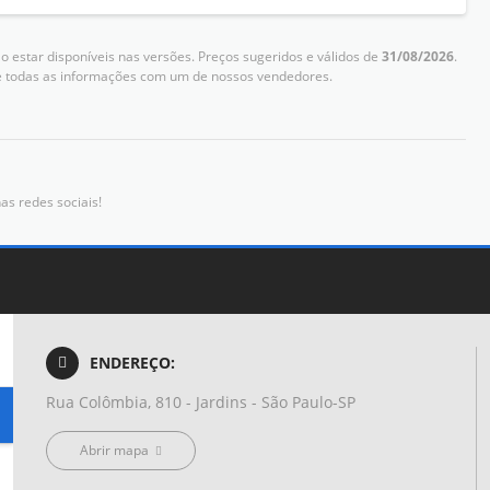
 estar disponíveis nas versões. Preços sugeridos e válidos de
31/08/2026
.
me todas as informações com um de nossos vendedores.
as redes sociais!
ENDEREÇO:
Rua Colômbia, 810 - Jardins - São Paulo-SP
Abrir mapa