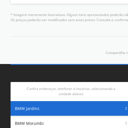
* Imagens meramente ilustrativas. Alguns itens apresentados poderão não
Os preços poderão ser modificados sem aviso prévio. Consulte e confir
Compartilhe n
Confira endereços, telefones e horários, selecionando a
unidade abaixo:
BMW Jardins
BMW Morumbi