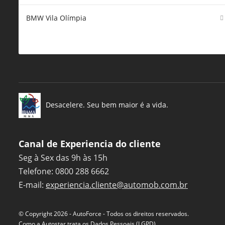
BMW Vila Olímpia
Desacelere. Seu bem maior é a vida.
Canal de Experiencia do cliente
Seg à Sex das 9h às 15h
Telefone: 0800 288 6662
E-mail:
experiencia.cliente@automob.com.br
© Copyright 2026
-
AutoForce - Todos os direitos reservados.
Como a Autostar trata os Dados Pessoais (LGPD)
.