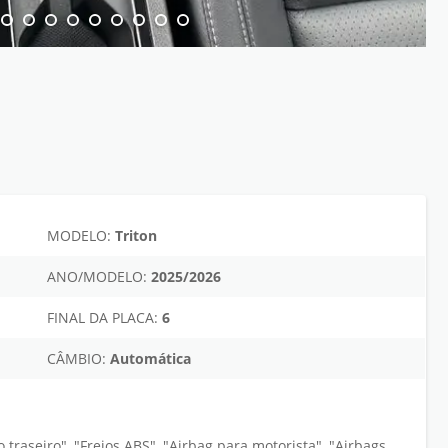
MODELO:
Triton
ANO/MODELO:
2025/2026
FINAL DA PLACA:
6
CÂMBIO:
Automática
raseiro", "Freios ABS", "Airbag para motorista", "Airbags