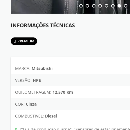
INFORMAÇÕES TÉCNICAS
PREMIUM
MARCA:
Mitsubishi
VERSÃO:
HPE
QUILOMETRAGEM:
12.570 Km
COR:
Cinza
COMBUSTÍVEL:
Diesel
["Luz de condução diurna", "Sensores de estacionamento t