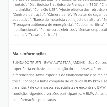
frontais", "Distribuição Eletrônica de Frenagem (EBD)", "Ci
multimídia", "Conexão USB", "Ajuste elétrico dos retrovisor
"Controle de tração", "Câmera de ré", "Protetor de caçamba"
adaptativo", "Banco do motorista com ajuste de altura", "Se
"Frenagem autônoma de emergência", "Capota marítima", "A
multifuncional", "Retrovisores elétricos", "Sensor crepuscul
neblina", "Travas elétricas"]
Mais Informações
BLINDADO TRUFFI - BMW AUTOSTAR JARDINS – Sua Concess
experiência exclusiva na aquisição do seu BMW. Oferecem
diferenciadas, taxas especiais de financiamento e as mel
troca. Conheça a linha completa de veículos BMW 0km e se
garantia. Fale com nossos especialistas e encontre o BMW i
condições vigentes e versões participantes. A BMW Autostar
ou informações publicadas