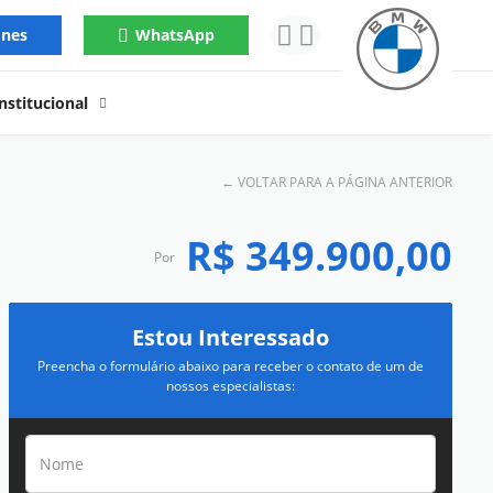
ones
WhatsApp
nstitucional
←
VOLTAR PARA A PÁGINA ANTERIOR
R$ 349.900,00
Por
Estou Interessado
Preencha o formulário abaixo para receber o contato de um de
nossos especialistas: