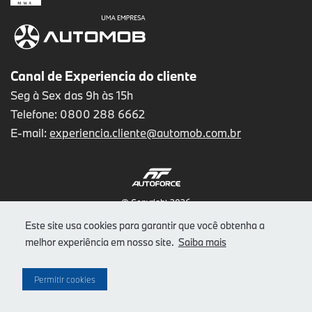
Canal de Experiencia do cliente
Seg à Sex das 9h às 15h
Telefone: 0800 288 6662
E-mail:
experiencia.cliente@automob.com.br
© Copyright 2026
AutoForce - Todos os direitos reservados.
Este site usa cookies para garantir que você obtenha a
Como a Autostar trata os Dados Pessoais (LGPD)
.
melhor experiência em nosso site.
Saiba mais
Aviso de Privacidade
Aviso de Cookies
Permitir cookies
<