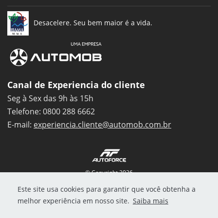
Desacelere. Seu bem maior é a vida.
Canal de Experiencia do cliente
Seg à Sex das 9h às 15h
Telefone: 0800 288 6662
E-mail:
experiencia.cliente@automob.com.br
© Copyright 2026
AutoForce - Todos os direitos reservados.
Este site usa cookies para garantir que você obtenha a
Como a Autostar trata os Dados Pessoais (LGPD)
.
melhor experiência em nosso site.
Saiba mais
Aviso de Privacidade
Aviso de Cookies