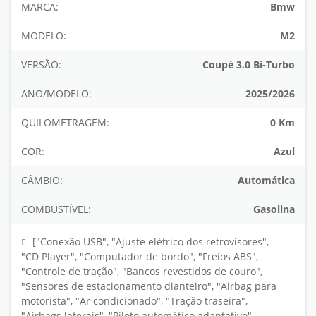
MARCA:
Bmw
MODELO:
M2
VERSÃO:
Coupé 3.0 Bi-Turbo
ANO/MODELO:
2025/2026
QUILOMETRAGEM:
0 Km
COR:
Azul
CÂMBIO:
Automática
COMBUSTÍVEL:
Gasolina
["Conexão USB", "Ajuste elétrico dos retrovisores",
"CD Player", "Computador de bordo", "Freios ABS",
"Controle de tração", "Bancos revestidos de couro",
"Sensores de estacionamento dianteiro", "Airbag para
motorista", "Ar condicionado", "Tração traseira",
"Airbags laterais", "Piloto automático adaptativo",