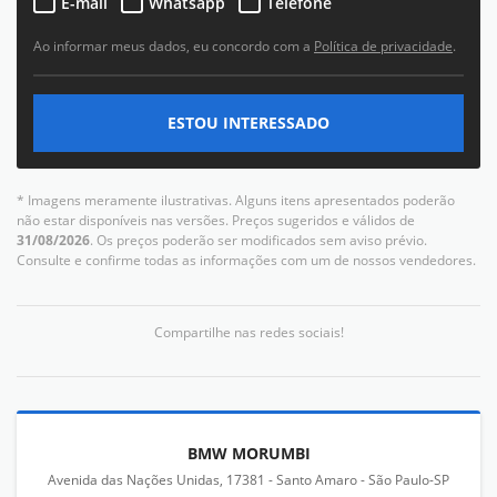
E-mail
Whatsapp
Telefone
Ao informar meus dados, eu concordo com a
Política de privacidade
.
ESTOU INTERESSADO
* Imagens meramente ilustrativas. Alguns itens apresentados poderão
não estar disponíveis nas versões. Preços sugeridos e válidos de
31/08/2026
. Os preços poderão ser modificados sem aviso prévio.
Consulte e confirme todas as informações com um de nossos vendedores.
Compartilhe nas redes sociais!
BMW MORUMBI
Avenida das Nações Unidas, 17381 - Santo Amaro - São Paulo-SP