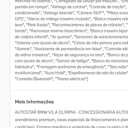
marchas no volante", "Carregador de celular por indução", "E
partida em rampa", "Airbags de cortina", "Controle de tração"
condicionado", "Airbags laterais", "Câmera 360°", "Piloto auto
GPS", "Alerta de tráfego traseiro cruzado", "Banco traseiro reba
leve", "Park Assist", "Reconhecimento de placas de trânsito",
bordo", "Retrovisor interno fotocrômico", "Banco traseiro bipar
de cadeira infantil", "Ar quente", "Sensores de estacionamento 
"Volante com ajuste de altura", "Cintos de três pontos para to
"Alarme", "Assistente de permanência em faixa", "Controle elét
do vidros traseiros", "Alças de segurança no teto", "Banco do p
com ajuste de altura", "Sensor de fadiga", "Banco do motorista
hidráulica", "Frenagem autônoma de emergência", "Teto solar",
multifuncional", "Auto Hold", "Espelhamento da tela do celular
"Conexão Bluetooth", "Travas elétricas"]
Mais Informações
AUTOSTAR BMW VILA OLÍMPIA - CONCESSIONÁRIA AUTORIZ
atendimento premium, taxas especiais de financiamento e pla
condições). Entrega imediata e variedade de cores (sujeito à