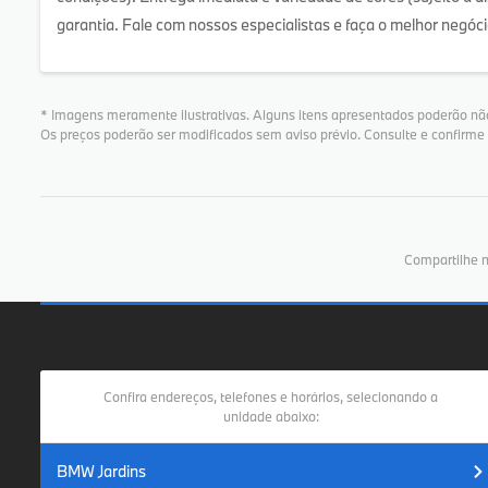
garantia. Fale com nossos especialistas e faça o melhor negóci
* Imagens meramente ilustrativas. Alguns itens apresentados poderão não
Os preços poderão ser modificados sem aviso prévio. Consulte e confirm
Compartilhe n
Confira endereços, telefones e horários, selecionando a
unidade abaixo:
BMW Jardins