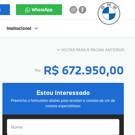
s
WhatsApp
Institucional
←
VOLTAR PARA A PÁGINA ANTERIOR
R$ 672.950,00
Por
Estou Interessado
Preencha o formulário abaixo para receber o contato de um de
nossos especialistas: