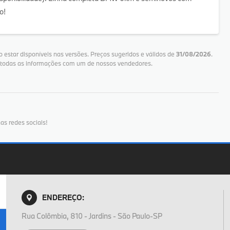
o!
 estar disponíveis nas versões. Preços sugeridos e válidos de
31/08/2026
.
e todas as informações com um de nossos vendedores.
as redes sociais!
ENDEREÇO:
Rua Colômbia, 810 - Jardins - São Paulo-SP