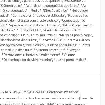
ncosto de cabeça para todos os ocupantes", "Assistente de
, "Câmera de ré", "Acendimento automático dos faróis", "Ar
mático adaptativo", "Rádio", "Direção elétrica", "Navegador
tível", "Controle eletrônico de estabilidade", "Rodas de liga
 "Banco do motorista com ajuste elétrico", "Computador de
tido", "Apoio de braço no banco traseiro", "ISOFIX para fixação
dianteiro", "Faróis de LED", "Alerta de colisão frontal",
dos os ocupantes", "Central multimídia", "Alerta de ponto cego",
rico do vidros dianteiros", "Conexão USB", "Controle elétrico
assageiro com ajuste elétrico", "Luz no porta-luvas", "Faróis
 com ajuste de altura", "Sistema Start-Stop", "Direção
 "Retrovisores rebatíveis eletricamente", "Volante
", "Desembaçador do vidro traseiro", "Luz no porta-malas",
ADA BMW EM SÃO PAULO. Condições exclusivas,
nos personalizados. Aceitamos seu seminovo na troca (consulte
 disponibilidade). Linha completa BMW 0km e seminovos com