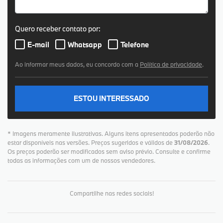
Quero receber contato por:
E-mail
Whatsapp
Telefone
Ao informar meus dados, eu concordo com a
Política de privacidade
.
ESTOU INTERESSADO
* Imagens meramente ilustrativas. Alguns itens apresentados poderão não
estar disponíveis nas versões. Preços sugeridos e válidos de
31/08/2026
.
Os preços poderão ser modificados sem aviso prévio. Consulte e confirme
todas as informações com um de nossos vendedores.
Compartilhe nas redes sociais!