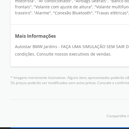
motorista", "Ar condicionado", "Airbags laterais", "Banco d
frontais", "Volante com ajuste de altura", "Volante multif
traseiro", "Alarme", "Conexão Bluetooth", "Travas elétricas"
Mais Informações
Autostar BMW Jardins - FAÇA UMA SIMULAÇÃO SEM SAIR DE 
condições. Consulte nossos executivos de vendas.
* Imagens meramente ilustrativas. Alguns itens apresentados poderão não
Os preços poderão ser modificados sem aviso prévio. Consulte e confir
Compartilhe n