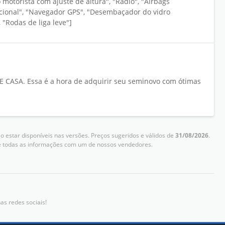
o motorista com ajuste de altura", "Rádio", "Airbags
uncional", "Navegador GPS", "Desembaçador do vidro
, "Rodas de liga leve"]
CASA. Essa é a hora de adquirir seu seminovo com ótimas
 estar disponíveis nas versões. Preços sugeridos e válidos de
31/08/2026
.
me todas as informações com um de nossos vendedores.
as redes sociais!