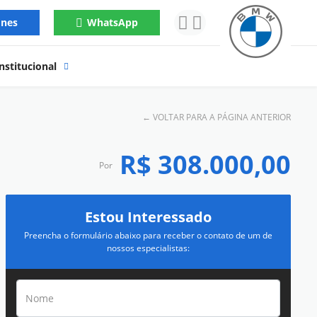
ones
WhatsApp
nstitucional
←
VOLTAR PARA A PÁGINA ANTERIOR
R$ 308.000,00
Por
Estou Interessado
Preencha o formulário abaixo para receber o contato de um de
nossos especialistas: