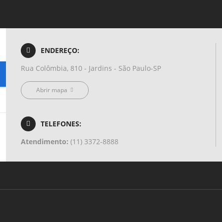
ENDEREÇO:
Rua Colômbia, 810 - Jardins - São Paulo-SP
Abrir mapa
TELEFONES:
Atendimento:
(11) 3372-8888