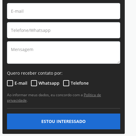
Quero receber contato por:
E-mail
Whatsapp
Telefone
Ao informar meus dados, eu concordo com a
Política de
privacidade
.
ESTOU INTERESSADO