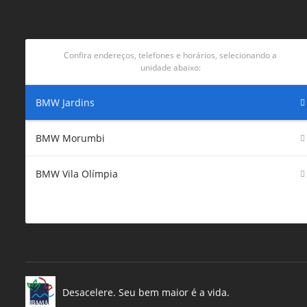
Confira endereços, telefones e horários, selecionando a
unidade abaixo:
BMW Jardins
BMW Morumbi
BMW Vila Olímpia
Desacelere. Seu bem maior é a vida.