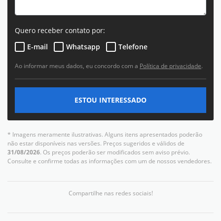
Quero receber contato por:
E-mail
Whatsapp
Telefone
Ao informar meus dados, eu concordo com a
Política de privacidade
.
ESTOU INTERESSADO
* Imagens meramente ilustrativas. Alguns itens apresentados poderão
não estar disponíveis nas versões. Preços sugeridos e válidos de
31/08/2026
. Os preços poderão ser modificados sem aviso prévio.
Consulte e confirme todas as informações com um de nossos vendedores.
Compartilhe nas redes sociais!