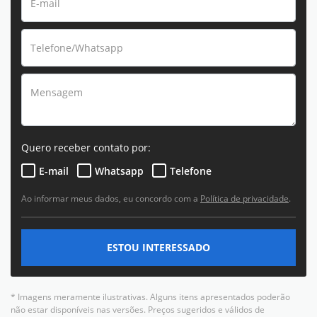
Quero receber contato por:
E-mail
Whatsapp
Telefone
Ao informar meus dados, eu concordo com a
Política de privacidade
.
ESTOU INTERESSADO
* Imagens meramente ilustrativas. Alguns itens apresentados poderão
não estar disponíveis nas versões. Preços sugeridos e válidos de