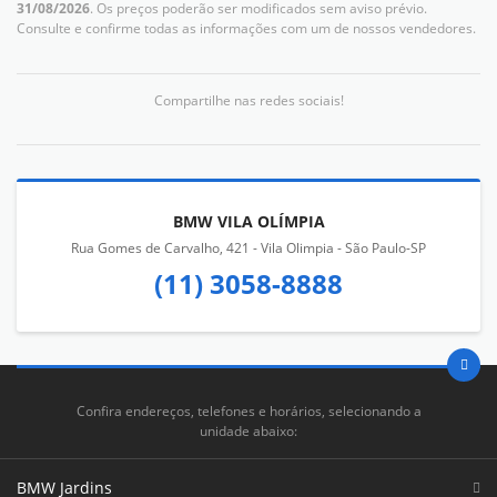
31/08/2026
. Os preços poderão ser modificados sem aviso prévio.
Consulte e confirme todas as informações com um de nossos vendedores.
Compartilhe nas redes sociais!
BMW VILA OLÍMPIA
Rua Gomes de Carvalho, 421 - Vila Olimpia - São Paulo-SP
(11) 3058-8888
Confira endereços, telefones e horários, selecionando a
unidade abaixo:
BMW Jardins