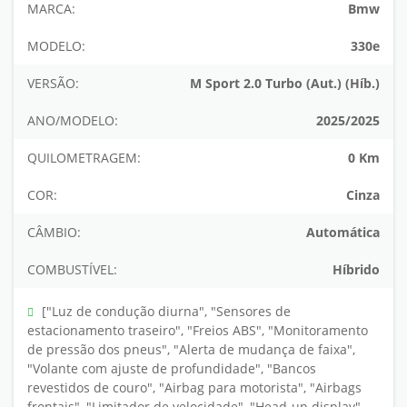
MARCA:
Bmw
MODELO:
330e
VERSÃO:
M Sport 2.0 Turbo (Aut.) (Híb.)
ANO/MODELO:
2025/2025
QUILOMETRAGEM:
0 Km
COR:
Cinza
CÂMBIO:
Automática
COMBUSTÍVEL:
Híbrido
["Luz de condução diurna", "Sensores de
estacionamento traseiro", "Freios ABS", "Monitoramento
de pressão dos pneus", "Alerta de mudança de faixa",
"Volante com ajuste de profundidade", "Bancos
revestidos de couro", "Airbag para motorista", "Airbags
frontais", "Limitador de velocidade", "Head-up display",