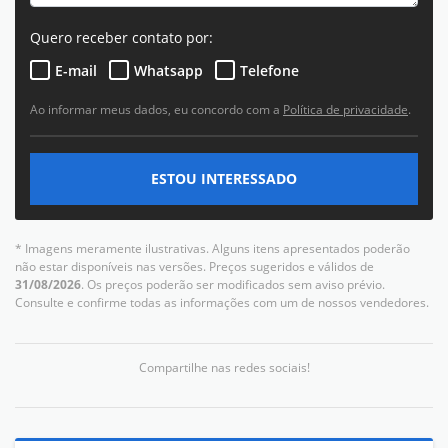
Quero receber contato por:
E-mail
Whatsapp
Telefone
Ao informar meus dados, eu concordo com a
Política de privacidade
.
ESTOU INTERESSADO
* Imagens meramente ilustrativas. Alguns itens apresentados poderão
não estar disponíveis nas versões. Preços sugeridos e válidos de
31/08/2026
. Os preços poderão ser modificados sem aviso prévio.
Consulte e confirme todas as informações com um de nossos vendedores.
Compartilhe nas redes sociais!