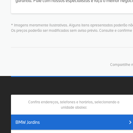
garantia. Fale com nossos especialistas e faça o melhor negóci
* Imagens meramente ilustrativas. Alguns itens apresentados poderão não
Os preços poderão ser modificados sem aviso prévio. Consulte e confirm
Compartilhe n
Confira endereços, telefones e horários, selecionando a
unidade abaixo:
BMW Jardins