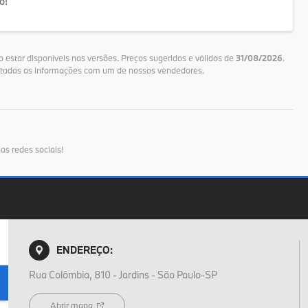
o!
 estar disponíveis nas versões. Preços sugeridos e válidos de
31/08/2026
.
e todas as informações com um de nossos vendedores.
as redes sociais!
ENDEREÇO:
Rua Colômbia, 810 - Jardins - São Paulo-SP
Abrir mapa