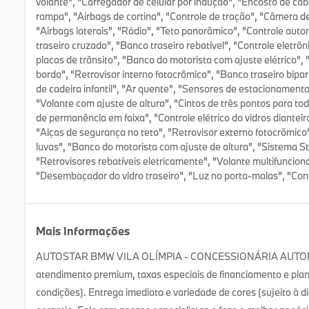
volante", "Carregador de celular por indução", "Encosto de ca
rampa", "Airbags de cortina", "Controle de tração", "Câmera d
"Airbags laterais", "Rádio", "Teto panorâmico", "Controle aut
traseiro cruzado", "Banco traseiro rebatível", "Controle eletrô
placas de trânsito", "Banco do motorista com ajuste elétrico
bordo", "Retrovisor interno fotocrômico", "Banco traseiro bipar
de cadeira infantil", "Ar quente", "Sensores de estacionamento 
"Volante com ajuste de altura", "Cintos de três pontos para to
de permanência em faixa", "Controle elétrico do vidros dianteir
"Alças de segurança no teto", "Retrovisor externo fotocrômico
luvas", "Banco do motorista com ajuste de altura", "Sistema 
"Retrovisores rebatíveis eletricamente", "Volante multifunciona
"Desembaçador do vidro traseiro", "Luz no porta-malas", "Cone
Mais Informações
AUTOSTAR BMW VILA OLÍMPIA - CONCESSIONÁRIA AUTORIZ
atendimento premium, taxas especiais de financiamento e pla
condições). Entrega imediata e variedade de cores (sujeito à