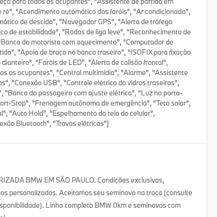
beça para todos os ocupantes", "Assistente de partida em
e ré", "Acendimento automático dos faróis", "Ar condicionado",
omático de descida", "Navegador GPS", "Alerta de tráfego
nico de estabilidade", "Rodas de liga leve", "Reconhecimento de
", "Banco do motorista com aquecimento", "Computador de
tido", "Apoio de braço no banco traseiro", "ISOFIX para fixação
dianteiro", "Faróis de LED", "Alerta de colisão frontal",
dos os ocupantes", "Central multimídia", "Alarme", "Assistente
os", "Conexão USB", "Controle elétrico do vidros traseiros",
", "Banco do passageiro com ajuste elétrico", "Luz no porta-
Start-Stop", "Frenagem autônoma de emergência", "Teto solar",
l", "Auto Hold", "Espelhamento da tela do celular",
xão Bluetooth", "Travas elétricas"]
ADA BMW EM SÃO PAULO. Condições exclusivas,
nos personalizados. Aceitamos seu seminovo na troca (consulte
 disponibilidade). Linha completa BMW 0km e seminovos com