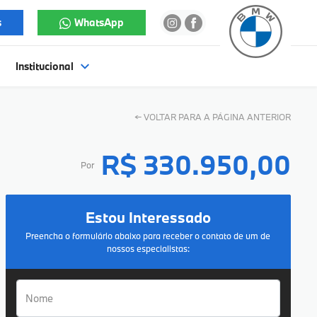
s
WhatsApp
Institucional
←
VOLTAR PARA A PÁGINA ANTERIOR
R$ 330.950,00
Por
Estou Interessado
Preencha o formulário abaixo para receber o contato de um de
nossos especialistas: